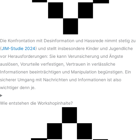
Die Konfrontation mit Desinformation und Hassrede nimmt stetig zu
(
JIM-Studie 2024
) und stellt insbesondere Kinder und Jugendliche
vor Herausforderungen: Sie kann Verunsicherung und Ängste
auslösen, Vorurteile verfestigen, Vertrauen in verlässliche
Informationen beeinträchtigen und Manipulation begünstigen. Ein
sicherer Umgang mit Nachrichten und Informationen ist also
wichtiger denn je.
Wie entstehen die Workshopinhalte?