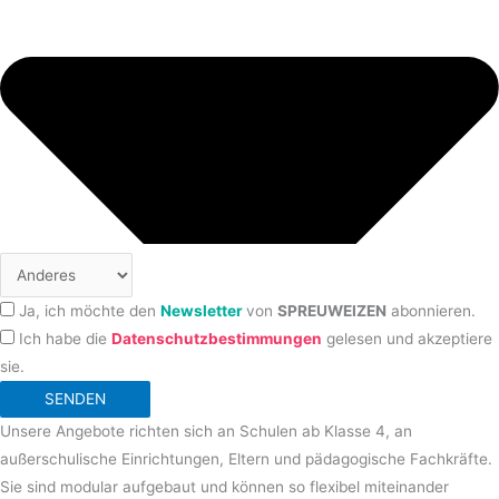
Ja, ich möchte den
Newsletter
von
SPREUWEIZEN
abonnieren.
Ich habe die
Datenschutzbestimmungen
gelesen und akzeptiere
sie.
SENDEN
Unsere Angebote richten sich an Schulen ab Klasse 4, an
außerschulische Einrichtungen, Eltern und pädagogische Fachkräfte.
Sie sind modular aufgebaut und können so flexibel miteinander